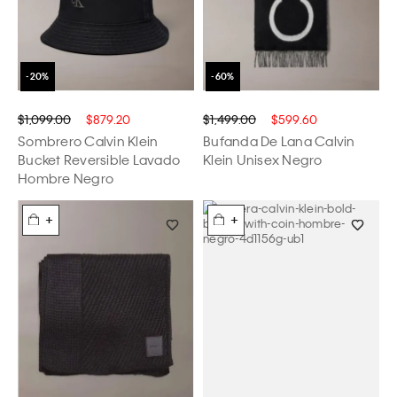
$1,099.00
$879.20
$1,499.00
$599.60
Sombrero Calvin Klein
Bufanda De Lana Calvin
Bucket Reversible Lavado
Klein Unisex Negro
Hombre Negro
+
+