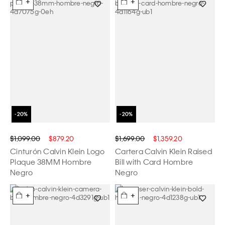
+
+
$1,099.00
$879.20
$1,699.00
$1,359.20
Cinturón Calvin Klein Logo
Cartera Calvin Klein Raised
Plaque 38MM Hombre
Bill with Card Hombre
Negro
Negro
+
+