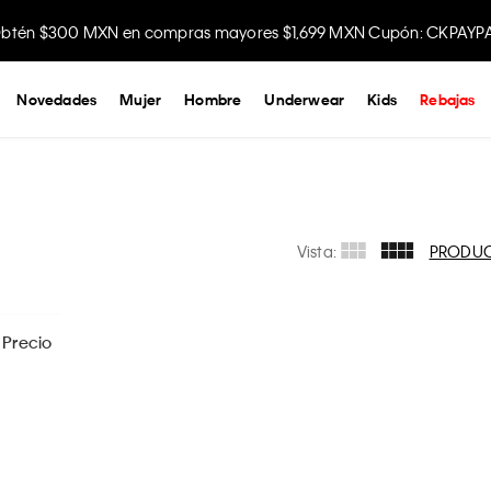
btén $300 MXN en compras mayores $1,699 MXN Cupón: CKPAYP
Novedades
Mujer
Hombre
Underwear
Kids
Rebajas
Vista:
PRODU
Precio
$
499
- $
1899
s las opciones
APLICAR