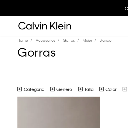
O
Accesorios
Gorras
Mujer
Blanco
Gorras
Género
Talla
Color
Gorras
Mujer
Ver toda
Unitalla
Ver todas las opciones