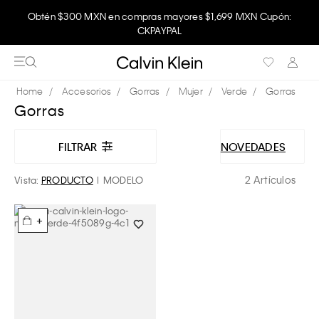
Obtén $300 MXN en compras mayores $1,699 MXN Cupón:
CKPAYPAL
Accesorios
Gorras
Mujer
Verde
Gorras
Gorras
FILTRAR
NOVEDADES
2 Artículos
Vista:
PRODUCTO
MODELO
+