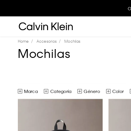
O
Accesorios
Mochilas
Mochilas
Marca
Género
Color
Calvin Klein
Mochilas
Hombre