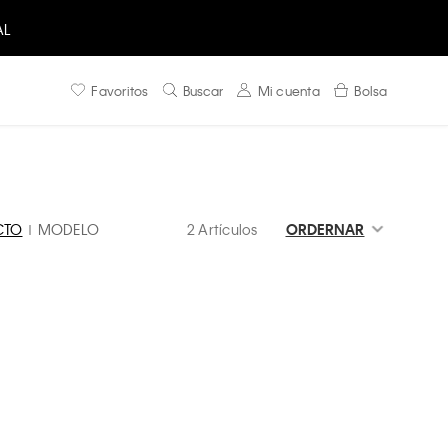
AL
Favoritos
Buscar
Mi cuenta
Bolsa
CTO
MODELO
2 Artículos
ORDERNAR