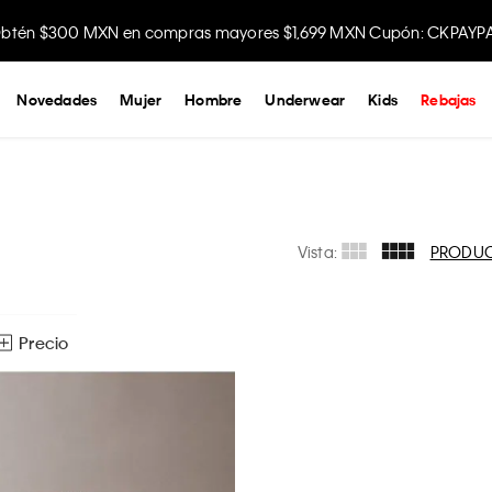
btén $300 MXN en compras mayores $1,699 MXN Cupón: CKPAYP
Novedades
Mujer
Hombre
Underwear
Kids
Rebajas
Vista:
PRODU
Precio
$
1699
- $
2999
APLICAR