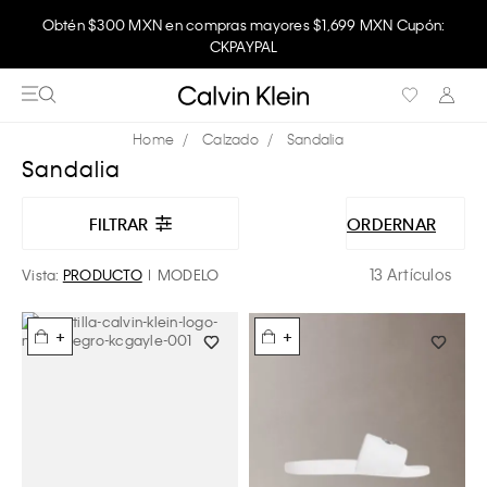
Obtén $300 MXN en compras mayores $1,699 MXN Cupón:
Disfruta envío gratis comprando en la app.
CKPAYPAL
Calzado
Sandalia
Sandalia
FILTRAR
ORDERNAR
13 Artículos
Vista:
PRODUCTO
MODELO
+
+