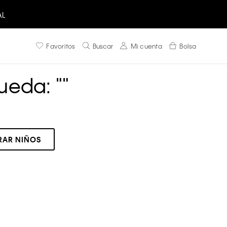
AL
Favoritos
Buscar
Mi cuenta
Bolsa
ueda: "
"
AR NIÑOS