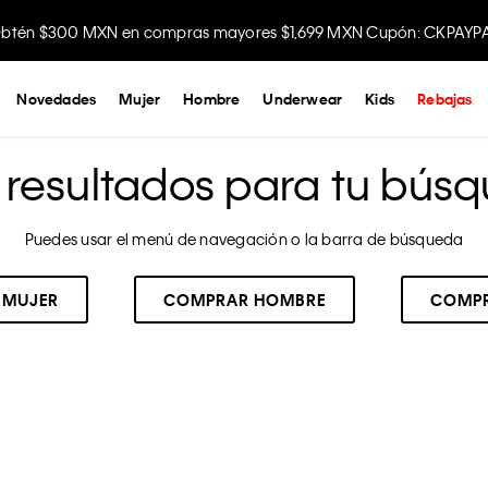
btén $300 MXN en compras mayores $1,699 MXN Cupón: CKPAYP
Disfruta envío gratis comprando en la app.
Novedades
Mujer
Hombre
Underwear
Kids
Rebajas
resultados para tu búsq
Puedes usar el menú de navegación o la barra de búsqueda
 MUJER
COMPRAR HOMBRE
COMPR