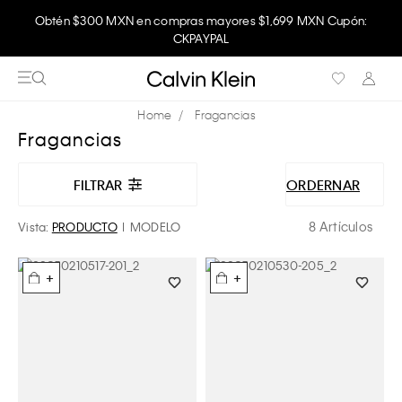
Obtén $300 MXN en compras mayores $1,699 MXN Cupón:
CKPAYPAL
Fragancias
Fragancias
FILTRAR
ORDERNAR
8 Artículos
Vista:
PRODUCTO
MODELO
+
+