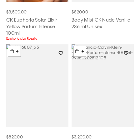
$3,500.00
$820.00
CK Euphoria Solar Elixir
Body Mist CK Nude Vanilla
Yellow Parfum Intense
236 ml Unisex
100ml
Euphoria x La Rosalía
+
+
$820.00
$3,200.00