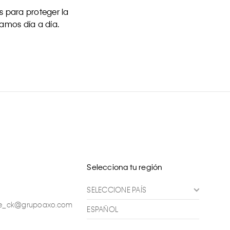
 para proteger la
uamos día a día.
Selecciona tu región
SELECCIONE PAÍS
ente_ck@grupoaxo.com
ESPAÑOL