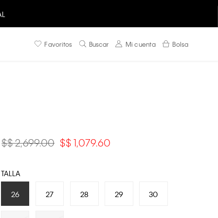
AL
Favoritos
Buscar
Mi cuenta
Bolsa
$ 2,699.00
$ 1,079.60
TALLA
26
27
28
29
30