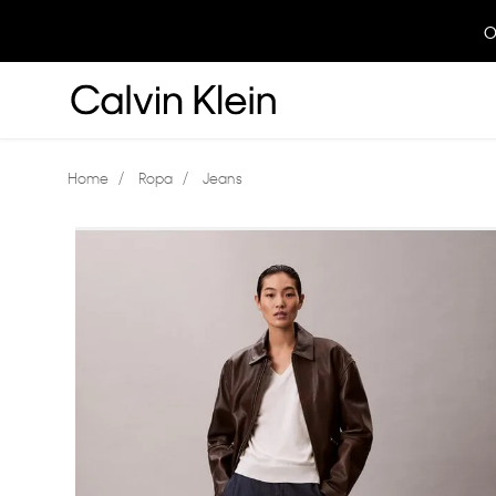
O
Ropa
Jeans