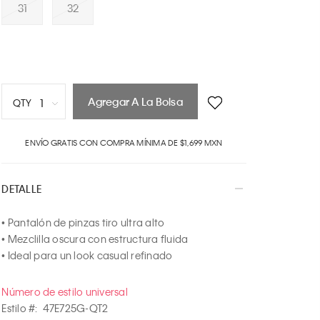
31
32
Agregar A La Bolsa
1
QTY
1
ENVÍO GRATIS CON COMPRA MÍNIMA DE $1,699 MXN
2
3
4
DETALLE
5
6
• Pantalón de pinzas tiro ultra alto

7
• Mezclilla oscura con estructura fluida

8
• Ideal para un look casual refinado
9
10
Número de estilo universal
Estilo #:
47E725G-QT2