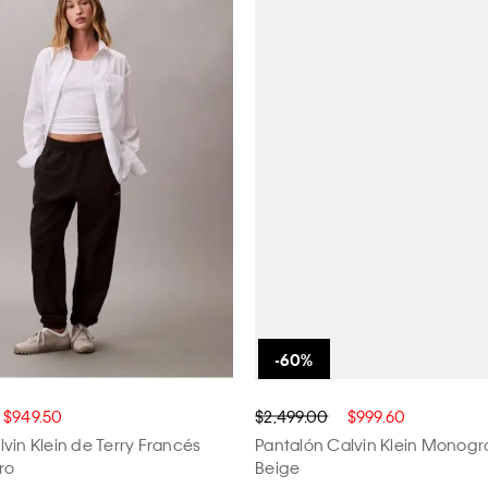
$949.50
$2,499.00
$999.60
vin Klein de Terry Francés
Pantalón Calvin Klein Monog
ro
Beige