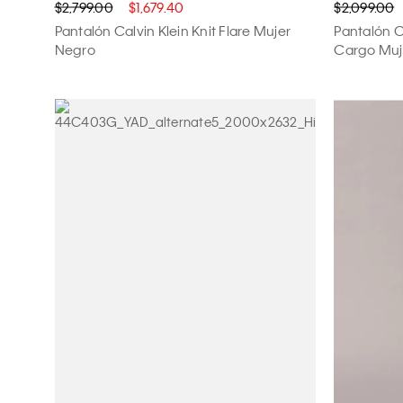
$2,799.00
$1,679.40
$2,099.00
Pantalón Calvin Klein Knit Flare Mujer
Pantalón C
Negro
Cargo Muj