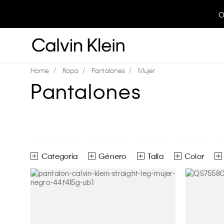
Ropa
Pantalones
Mujer
Pantalones
Género
Talla
Color
Joggers
Mujer
2
4
6
Pantalones
Ver todas las opciones
10
ECH
CH