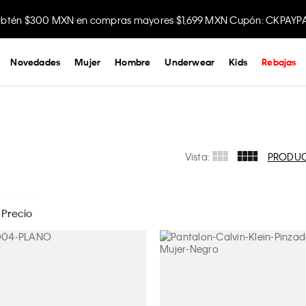
Disfruta envío gratis comprando en la app.
Novedades
Mujer
Hombre
Underwear
Kids
Rebajas
Vista:
PRODU
Precio
$
599
- $
3499
8
APLICAR
M