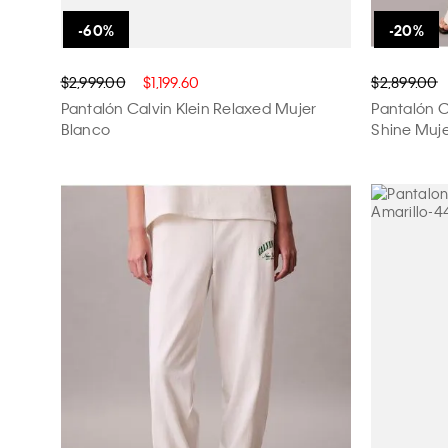
$2,999.00
$1,199.60
$2,899.00
Pantalón Calvin Klein Relaxed Mujer
Pantalón C
Blanco
Shine Muje