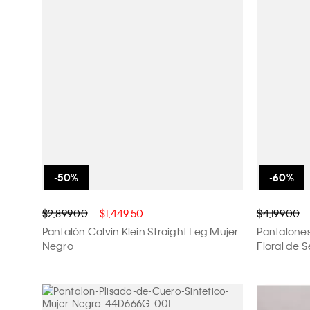
G
EG
$2,899.00
$1,449.50
$4,199.00
Pantalón Calvin Klein Straight Leg Mujer
Pantalones
Negro
Floral de 