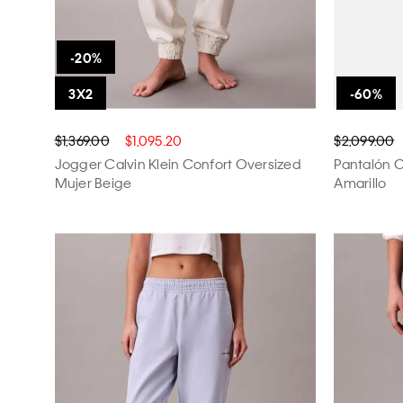
$1,369.00
$1,095.20
$2,099.00
Jogger Calvin Klein Confort Oversized
Pantalón C
Mujer Beige
Amarillo