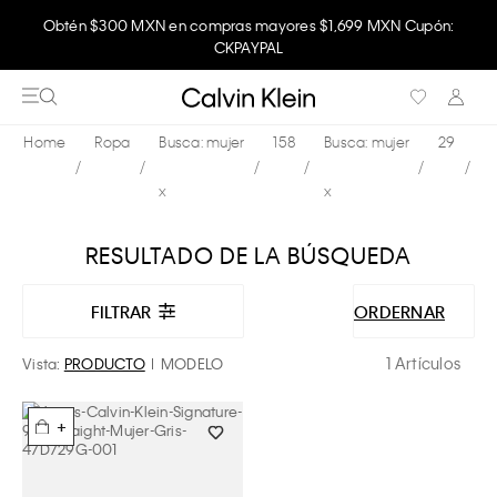
Obtén $300 MXN en compras mayores $1,699 MXN Cupón:
CKPAYPAL
Ropa
Busca: mujer
158
Busca: mujer
29
x
x
RESULTADO DE LA BÚSQUEDA
FILTRAR
ORDERNAR
1 Artículos
Vista:
PRODUCTO
MODELO
+