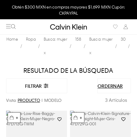
Obtén $300 MXN en compras mayores $1,699 MXN Cupón:
CKPAYPAL
Ropa
Busca: mujer
158
Busca: mujer
30
x
x
RESULTADO DE LA BÚSQUEDA
FILTRAR
ORDERNAR
3 Artículos
Vista:
PRODUCTO
MODELO
+
+