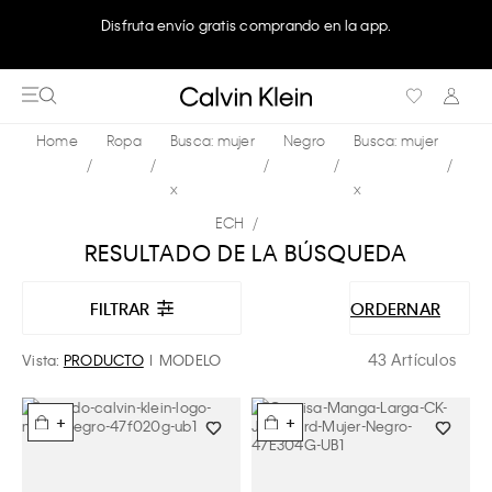
Disfruta envío gratis comprando en la app.
Ropa
Busca: mujer
Negro
Busca: mujer
x
x
ECH
RESULTADO DE LA BÚSQUEDA
FILTRAR
ORDERNAR
43 Artículos
Vista:
PRODUCTO
MODELO
+
+