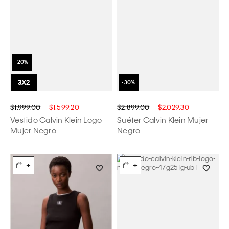
$1,999.00
$1,599.20
$2,899.00
$2,029.30
Vestido Calvin Klein Logo
Suéter Calvin Klein Mujer
Mujer Negro
Negro
+
+