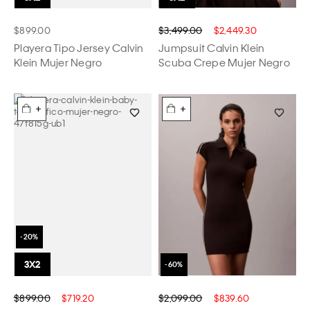
$899.00
$3,499.00
$2,449.30
Playera Tipo Jersey Calvin
Jumpsuit Calvin Klein
Klein Mujer Negro
Scuba Crepe Mujer Negro
+
+
$899.00
$719.20
$2,099.00
$839.60