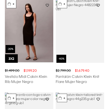
+
+
$1,499.00
$1,199.20
$2,799.00
$1,679.40
Vestido Midi Calvin Klein
Pantalón Calvin Klein Knit
Rib Mujer Negro
Flare Mujer Negro
+
+