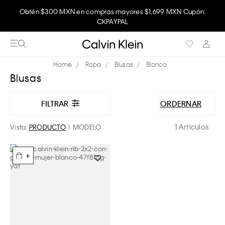
Obtén $300 MXN en compras mayores $1,699 MXN Cupón:
CKPAYPAL
Ropa
Blusas
Blanco
Blusas
FILTRAR
ORDERNAR
1 Artículos
Vista:
PRODUCTO
MODELO
+