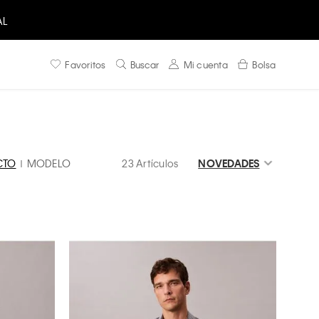
AL
Favoritos
Buscar
Mi cuenta
Bolsa
CTO
MODELO
23 Artículos
NOVEDADES