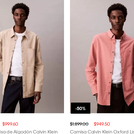
$999.60
$1,899.00
$949.50
sa de Algodón Calvin Klein
Camisa Calvin Klein Oxford L