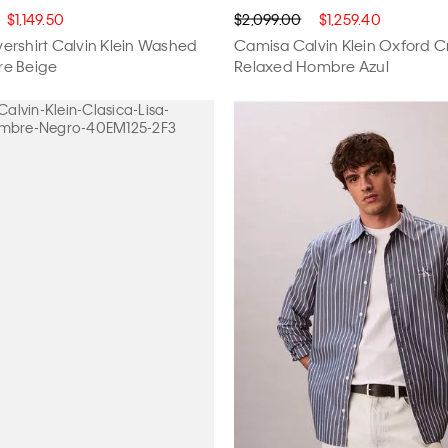
$1,149.50
$2,099.00
$1,259.40
rshirt Calvin Klein Washed
Camisa Calvin Klein Oxford 
e Beige
Relaxed Hombre Azul