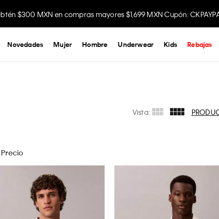
btén $300 MXN en compras mayores $1,699 MXN Cupón: CKPAYP
Disfruta envío gratis comprando en la app.
Novedades
Mujer
Hombre
Underwear
Kids
Rebajas
Vista:
PRODU
Precio
$
899
- $
2899
G
APLICAR