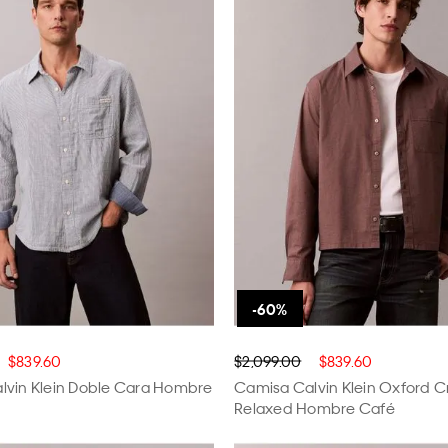
$839.60
$2,099.00
$839.60
lvin Klein Doble Cara Hombre
Camisa Calvin Klein Oxford 
Relaxed Hombre Café