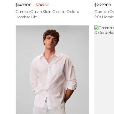
$1,499.00
$749.50
$2,299.00
Camisa Calvin Klein Classic Oxford
Camisa Ove
Hombre Lila
90s Hombr