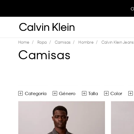
O
Ropa
Camisas
Hombre
Calvin Klein Jeans
Camisas
Género
Talla
Color
Camisas
Hombre
ECH
CH
M
Ver todas las opciones
EG