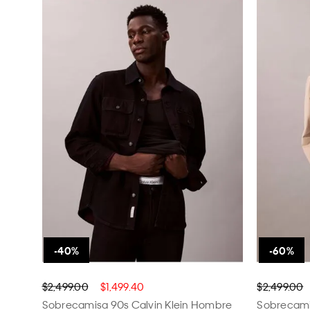
$2,499.00
$1,499.40
$2,499.00
Sobrecamisa 90s Calvin Klein Hombre
Sobrecami