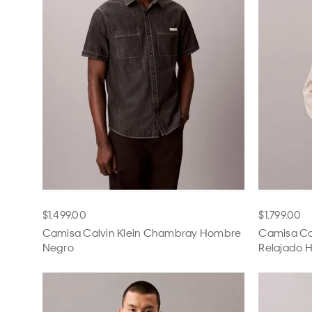
$1,499.00
$1,799.00
Camisa Calvin Klein Chambray Hombre
Camisa Cal
Negro
Relajado 