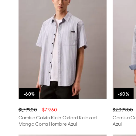
$1,799.00
$719.60
$2,099.00
Camisa Calvin Klein Oxford Relaxed
Camisa Ca
Manga Corta Hombre Azul
Azul