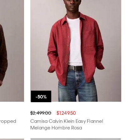
$2,499.00
$1,249.50
Cropped
Camisa Calvin Klein Easy Flannel
Melange Hombre Rosa