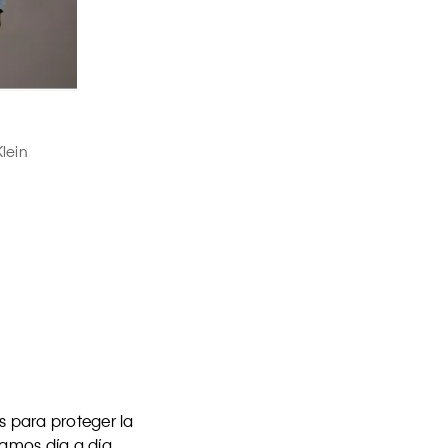
lein
 para proteger la
uamos día a día.