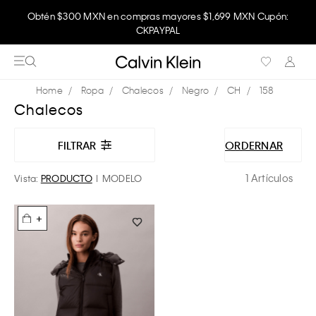
Obtén $300 MXN en compras mayores $1,699 MXN Cupón:
CKPAYPAL
Ropa
Chalecos
Negro
CH
158
Chalecos
FILTRAR
ORDERNAR
1 Artículos
Vista:
PRODUCTO
MODELO
+