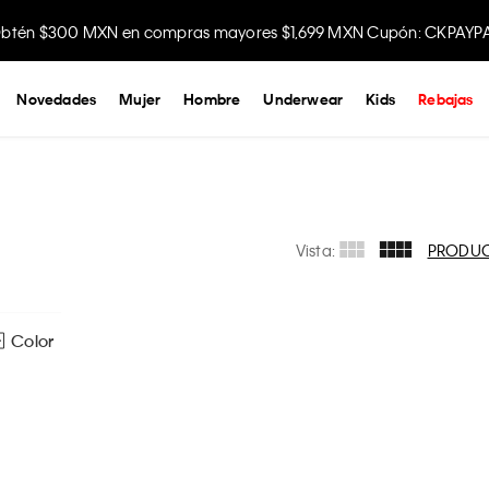
btén $300 MXN en compras mayores $1,699 MXN Cupón: CKPAYP
Novedades
Mujer
Hombre
Underwear
Kids
Rebajas
Vista:
PRODU
Color
Ver todas las opciones
M
G
EG