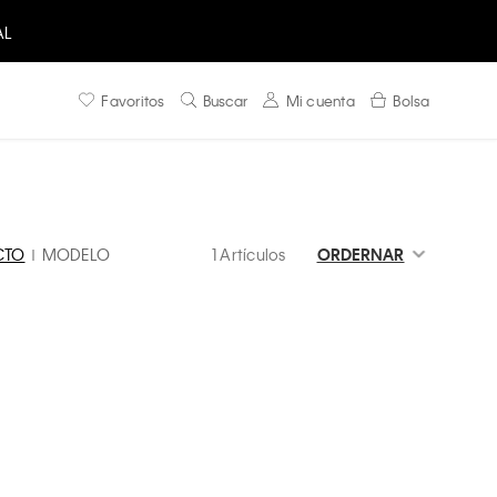
AL
Favoritos
Buscar
Mi cuenta
Bolsa
CTO
MODELO
1 Artículos
ORDERNAR