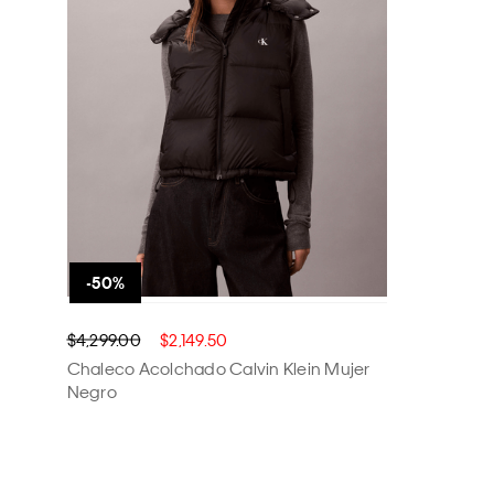
$4,299.00
$2,149.50
Chaleco Acolchado Calvin Klein Mujer
Negro