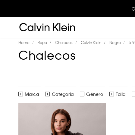
O
Ropa
Chalecos
Calvin Klein
Negro
519
Chalecos
Marca
Género
Talla
Calvin Klein
Chalecos
Mujer
CH
Ver todas las opciones