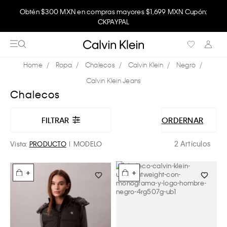
Obtén $300 MXN en compras mayores $1,699 MXN Cupón:
CKPAYPAL
Ropa
Chalecos
Calvin Klein
Negro
Calvin Klein Jeans
Chalecos
FILTRAR
ORDERNAR
2 Artículos
Vista:
PRODUCTO
MODELO
+
+