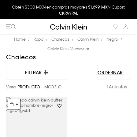
Obtén $300 MXN en compras mayores $1,699 MXN Cupón:
CKPAYPAL
Ropa
Chalecos
Calvin Klein
Negro
Calvin Klein Menswear
Chalecos
FILTRAR
ORDERNAR
1 Artículos
Vista:
PRODUCTO
MODELO
+