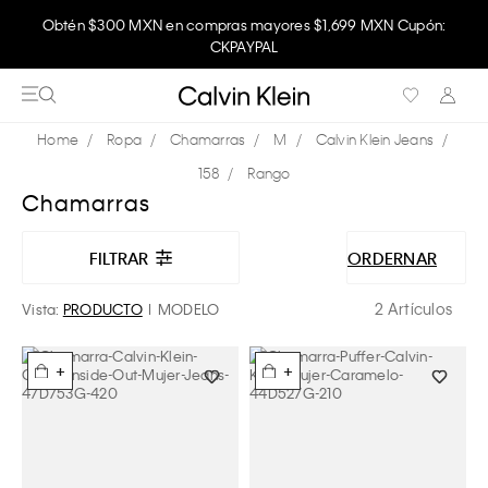
Obtén $300 MXN en compras mayores $1,699 MXN Cupón:
CKPAYPAL
Ropa
Chamarras
M
Calvin Klein Jeans
158
Rango
Chamarras
FILTRAR
ORDERNAR
2 Artículos
Vista:
PRODUCTO
MODELO
+
+