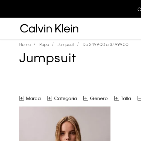
O
Ropa
Jumpsuit
De $499.00 a $7,999.00
Jumpsuit
Marca
Género
Talla
Calvin Klein
Overoles
Mujer
ECH
EG