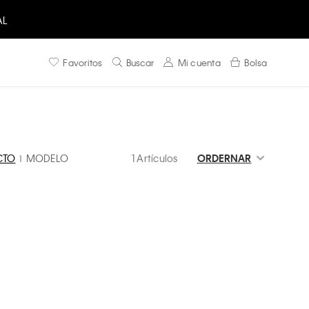
AL
Favoritos
Buscar
Mi cuenta
Bolsa
CTO
MODELO
1 Artículos
ORDERNAR