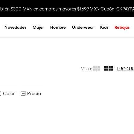
btén $300 MXN en compras mayores $1,699 MXN Cupón: CKPAYP
Novedades
Mujer
Hombre
Underwear
Kids
Rebajas
Vista:
PRODU
Color
Precio
Ver todas las opciones
CH
M
G