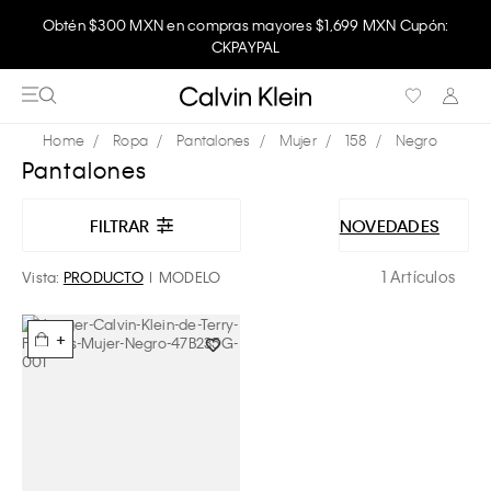
Obtén $300 MXN en compras mayores $1,699 MXN Cupón:
CKPAYPAL
Ropa
Pantalones
Mujer
158
Negro
Pantalones
FILTRAR
NOVEDADES
1 Artículos
Vista:
PRODUCTO
MODELO
+