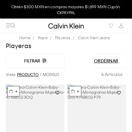
Obtén $300 MXN en compras mayores $1,699 MXN Cupón:
CKPAYPAL
Ropa
Playeras
Calvin Klein Jeans
Playeras
FILTRAR
ORDERNAR
6 Artículos
Vista:
PRODUCTO
MODELO
+
+