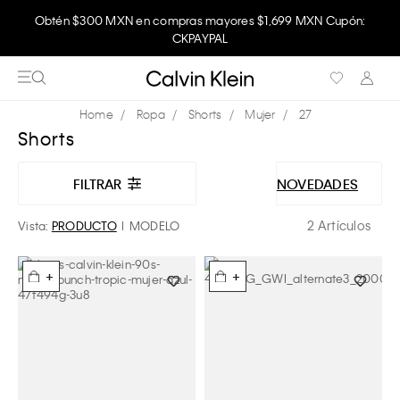
Obtén $300 MXN en compras mayores $1,699 MXN Cupón:
CKPAYPAL
Ropa
Shorts
Mujer
27
Shorts
FILTRAR
NOVEDADES
2 Artículos
Vista:
PRODUCTO
MODELO
+
+