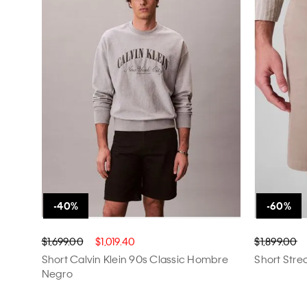
Ver todas las opciones
$1,699.00
$1,019.40
$1,899.00
Short Calvin Klein 90s Classic Hombre
Short Stre
Negro