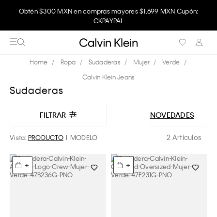
Obtén $300 MXN en compras mayores $1,699 MXN Cupón:
CKPAYPAL
Ropa
Sudaderas
Mujer
Verde
Calvin Klein Jeans
Sudaderas
FILTRAR
NOVEDADES
2 Artículos
Vista:
PRODUCTO
MODELO
+
+