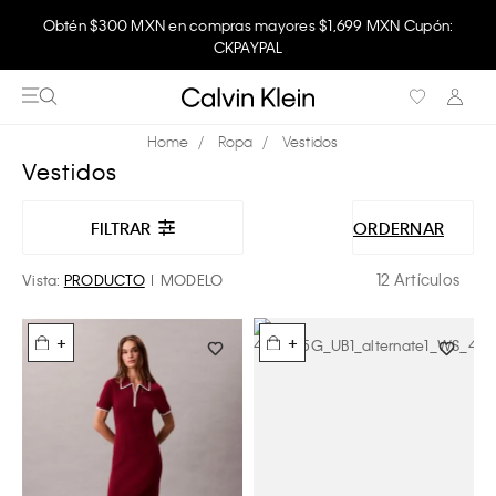
Obtén $300 MXN en compras mayores $1,699 MXN Cupón:
Disfruta envío gratis comprando en la app.
CKPAYPAL
Ropa
Vestidos
Vestidos
FILTRAR
ORDERNAR
12 Artículos
Vista:
PRODUCTO
MODELO
+
+