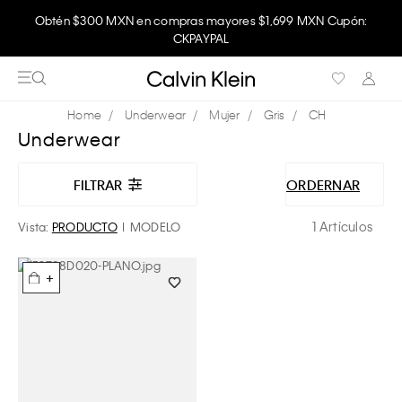
Obtén $300 MXN en compras mayores $1,699 MXN Cupón:
CKPAYPAL
Underwear
Mujer
Gris
CH
Underwear
FILTRAR
ORDERNAR
1 Artículos
Vista:
PRODUCTO
MODELO
+