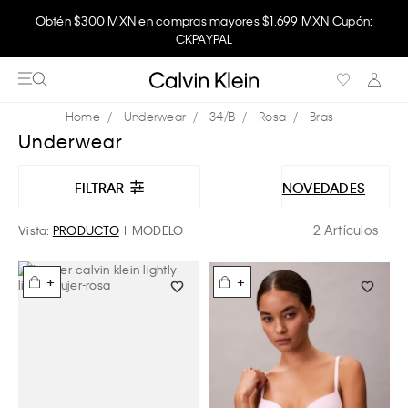
Obtén $300 MXN en compras mayores $1,699 MXN Cupón:
CKPAYPAL
Underwear
34/B
Rosa
Bras
Underwear
FILTRAR
NOVEDADES
2 Artículos
Vista:
PRODUCTO
MODELO
+
+