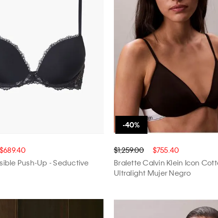
$689.40
$1,259.00
$755.40
visible Push-Up - Seductive
Bralette Calvin Klein Icon Co
Ultralight Mujer Negro