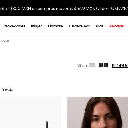
btén $300 MXN en compras mayores $1,699 MXN Cupón: CKPAYP
Disfruta envío gratis comprando en la app.
Novedades
Mujer
Hombre
Underwear
Kids
Rebajas
erwear
Vista:
PRODU
Precio
$
289
- $
2199
s las opciones
APLICAR