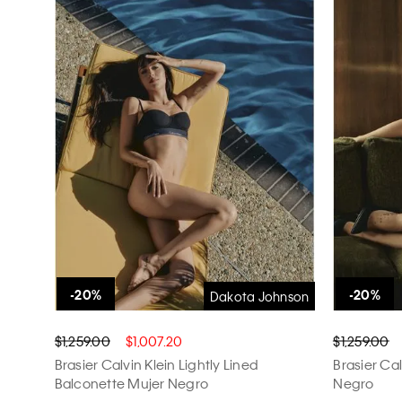
Dakota Johnson
$1,259.00
$1,007.20
$1,259.00
Brasier Calvin Klein Lightly Lined
Brasier Cal
Balconette Mujer Negro
Negro