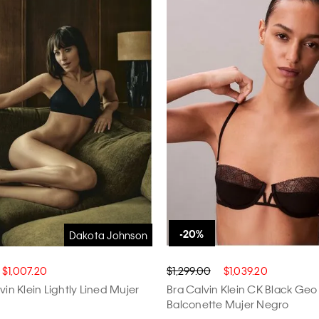
Dakota Johnson
$1,007.20
$1,299.00
$1,039.20
vin Klein Lightly Lined Mujer
Bra Calvin Klein CK Black Geo
Balconette Mujer Negro