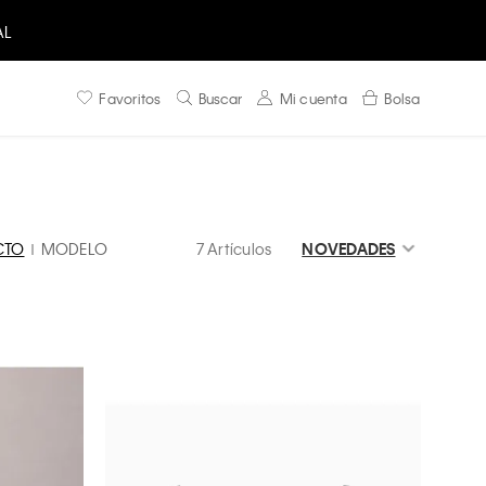
AL
Favoritos
Buscar
Mi cuenta
Bolsa
CTO
MODELO
7 Artículos
NOVEDADES