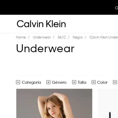
O
Underwear
36/C
Negro
Calvin Klein Und
Underwear
Género
Talla
Color
Bras
Mujer
Ver toda
36/C
Ver todas las opciones