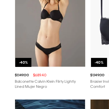
$1,149.00
$689.40
$1,149.00
Balconette Calvin Klein Flirty Lightly
Brasier In
Lined Mujer Negro
Comfort