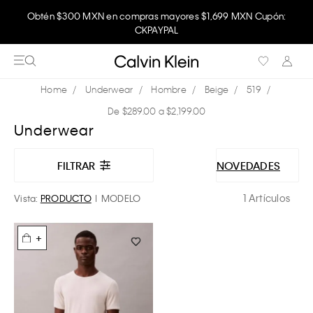
Obtén $300 MXN en compras mayores $1,699 MXN Cupón:
CKPAYPAL
Underwear
Hombre
Beige
519
De $289.00 a $2,199.00
Underwear
FILTRAR
NOVEDADES
1 Artículos
Vista:
PRODUCTO
MODELO
+