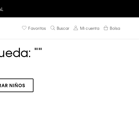
AL
Favoritos
Buscar
Mi cuenta
Bolsa
ueda: "
"
AR NIÑOS