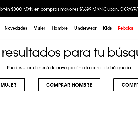
btén $300 MXN en compras mayores $1,699 MXN Cupón: CKPAYP
Disfruta envío gratis comprando en la app.
Novedades
Mujer
Hombre
Underwear
Kids
Rebajas
resultados para tu búsq
Puedes usar el menú de navegación o la barra de búsqueda
 MUJER
COMPRAR HOMBRE
COMPR