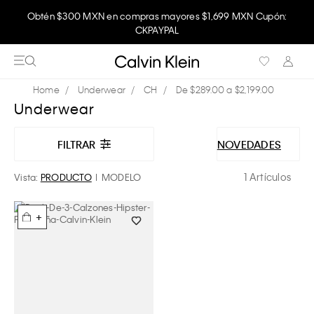
Obtén $300 MXN en compras mayores $1,699 MXN Cupón:
CKPAYPAL
Underwear
CH
De $289.00 a $2,199.00
Underwear
FILTRAR
NOVEDADES
1 Artículos
Vista:
PRODUCTO
MODELO
+