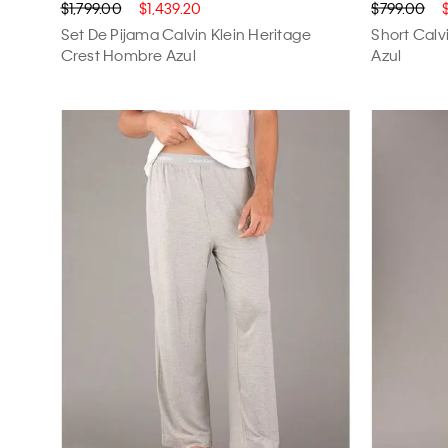
$1,799.00
$1,439.20
$799.00
Set De Pijama Calvin Klein Heritage
Short Calv
Crest Hombre Azul
Azul