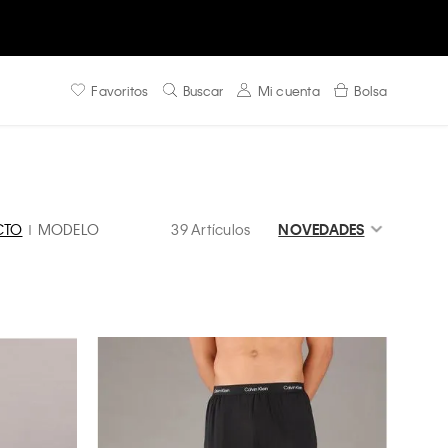
Favoritos
Buscar
Mi cuenta
Bolsa
CTO
MODELO
39 Artículos
NOVEDADES