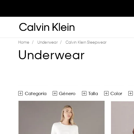
Underwear
Calvin Klein Sleepwear
Underwear
Género
Talla
Color
Pantalones de pijama
Hombre
CH
M
G
Pijamas
Mujer
Tops de pijama