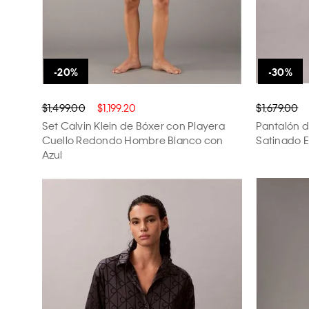
$1,499.00
$1,199.20
$1,679.00
Set Calvin Klein de Bóxer con Playera
Pantalón d
Cuello Redondo Hombre Blanco con
Satinado 
Azul