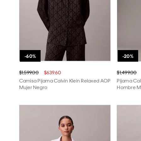
$1,599.00
$639.60
$1,499.00
Camisa Pijama Calvin Klein Relaxed AOP
Pijama Cal
Mujer Negro
Hombre Mu