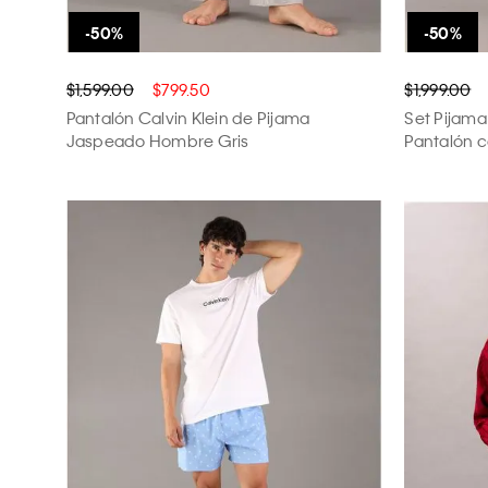
$1,599.00
$799.50
$1,999.00
Pantalón Calvin Klein de Pijama
Set Pijama
Jaspeado Hombre Gris
Pantalón 