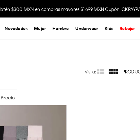
btén $300 MXN en compras mayores $1,699 MXN Cupón: CKPAYP
Novedades
Mujer
Hombre
Underwear
Kids
Rebajas
Vista:
PRODU
Precio
$
289
- $
2199
APLICAR