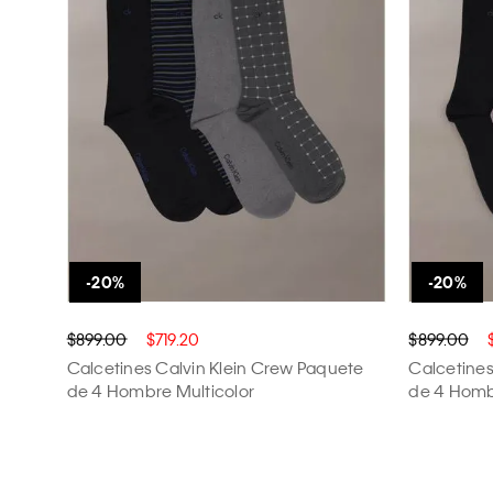
$899.00
$719.20
$899.00
Calcetines Calvin Klein Crew Paquete
Calcetines
de 4 Hombre Multicolor
de 4 Homb