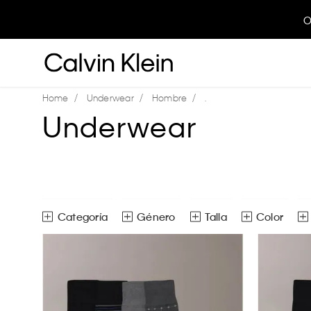
O
Underwear
Hombre
.
Underwear
Género
Talla
Color
Calcetines
Hombre
Unitalla
Ver todas las opciones