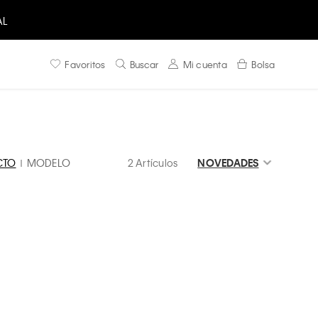
AL
Favoritos
Buscar
Mi cuenta
Bolsa
CTO
MODELO
2 Artículos
NOVEDADES