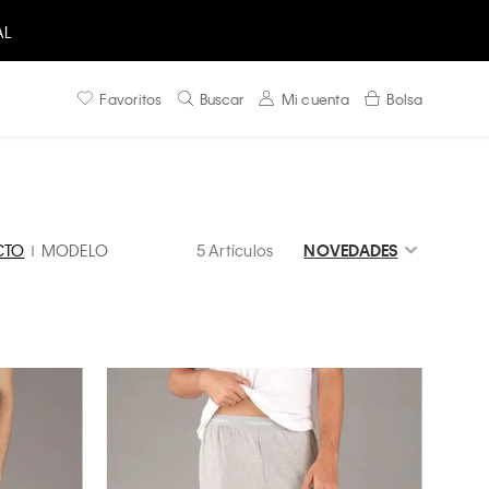
AL
Favoritos
Buscar
Mi cuenta
Bolsa
CTO
MODELO
5 Artículos
NOVEDADES