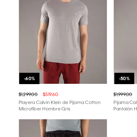
$1,299.00
$519.60
$1,999.00
Playera Calvin Klein de Pijama Cotton
Pijama Cal
Microfiber Hombre Gris
Pantalón 