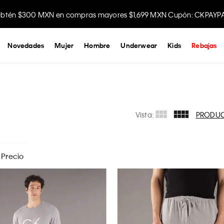
btén $300 MXN en compras mayores $1,699 MXN Cupón: CKPAYP
Novedades
Mujer
Hombre
Underwear
Kids
Rebajas
Vista:
PRODU
Precio
$
289
- $
2199
s las opciones
APLICAR