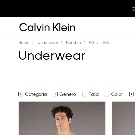
O
Underwear
Hombre
EG
Gris
Underwear
Género
Talla
Color
Pijamas
Hombre
Ver toda
EG
Ver todas las opciones
Ver todas las opciones