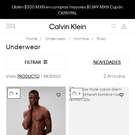
Obtén $300 MXN en compras mayores $1,699 MXN Cupón:
CKPAYPAL
Underwear
Hombre
Rosa
Underwear
FILTRAR
NOVEDADES
2 Artículos
Vista:
PRODUCTO
MODELO
+
+