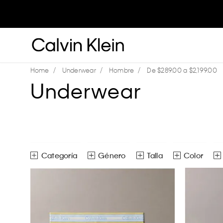
Underwear
Hombre
De $289.00 a $2,199.00
Underwear
Género
Talla
Color
Bóxers
Hombre
CH
M
G
Briefs
Ver todas las opciones
Calcetines
Unitalla