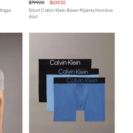
$799.00
$639.20
ritage
Short Calvin Klein Bóxer Pijama Hombre
Azul