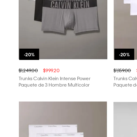
$1,249.00
$999.20
$1,159.00
Trunks Calvin Klein Intense Power
Trunks Cal
Paquete de 3 Hombre Multicolor
Paquete d