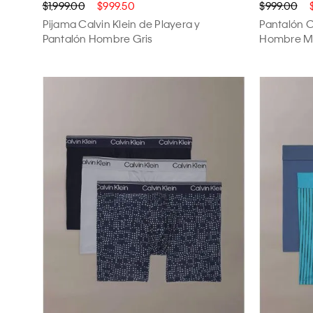
$1,999.00
$999.50
$999.00
Pijama Calvin Klein de Playera y
Pantalón C
Pantalón Hombre Gris
Hombre Mu