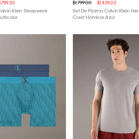
$799.20
$1,799.00
$1,439.20
alvin Klein Sleepwear
Set De Pijama Calvin Klein He
lticolor
Crest Hombre Azul