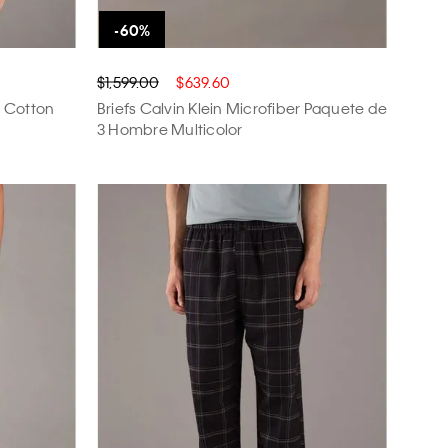
$1,599.00
$639.60
a Cotton
Briefs Calvin Klein Microfiber Paquete de
3 Hombre Multicolor