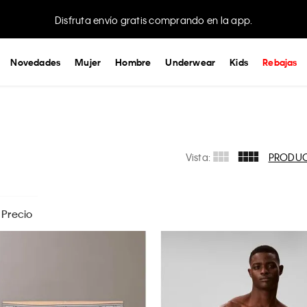
Disfruta envío gratis comprando en la app.
Novedades
Mujer
Hombre
Underwear
Kids
Rebajas
Vista:
PRODU
Precio
Ver todas las opciones
EG