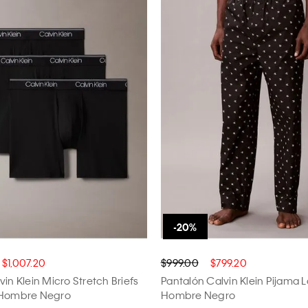
$1,007.20
$999.00
$799.20
in Klein Micro Stretch Briefs
Pantalón Calvin Klein Pijama 
 Hombre Negro
Hombre Negro