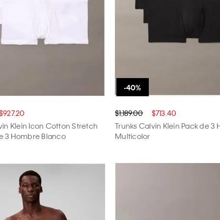
$927.20
$1,189.00
$713.40
vin Klein Icon Cotton Stretch
Trunks Calvin Klein Pack de 
e 3 Hombre Blanco
Multicolor