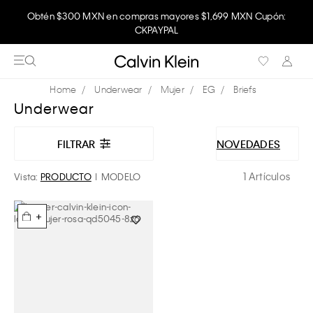
Obtén $300 MXN en compras mayores $1,699 MXN Cupón:
CKPAYPAL
Underwear
Mujer
EG
Briefs
Underwear
FILTRAR
NOVEDADES
1 Artículos
Vista:
PRODUCTO
MODELO
+