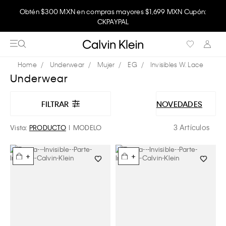
Obtén $300 MXN en compras mayores $1,699 MXN Cupón:
CKPAYPAL
Underwear
Mujer
EG
Invisibles W. Lace
Underwear
FILTRAR
NOVEDADES
3 Artículos
Vista:
PRODUCTO
MODELO
+
+