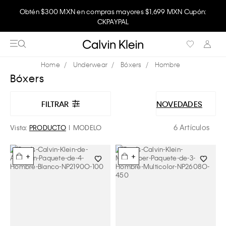
Obtén $300 MXN en compras mayores $1,699 MXN Cupón:
CKPAYPAL
Underwear
Bóxers
Hombre
Bóxers
FILTRAR
NOVEDADES
6 Artículos
Vista:
PRODUCTO
MODELO
+
+