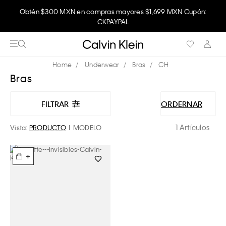
Obtén $300 MXN en compras mayores $1,699 MXN Cupón:
CKPAYPAL
Underwear
Bras
CH
Bras
FILTRAR
ORDERNAR
1 Artículos
Vista:
PRODUCTO
MODELO
+