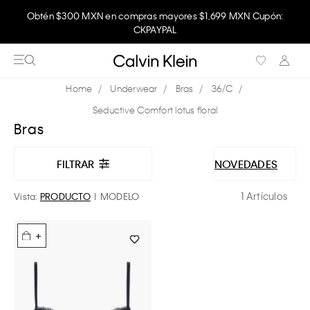
Obtén $300 MXN en compras mayores $1,699 MXN Cupón:
CKPAYPAL
Underwear
Bras
36/C
Seductive Comfort lotus floral
Bras
FILTRAR
NOVEDADES
1 Artículos
Vista:
PRODUCTO
MODELO
+