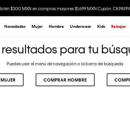
btén $300 MXN en compras mayores $1,699 MXN Cupón: CKPAYP
Novedades
Mujer
Hombre
Underwear
Kids
Rebajas
resultados para tu búsq
Puedes usar el menú de navegación o la barra de búsqueda
 MUJER
COMPRAR HOMBRE
COMPR