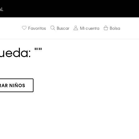
AL
Favoritos
Buscar
Mi cuenta
Bolsa
ueda: "
"
AR NIÑOS