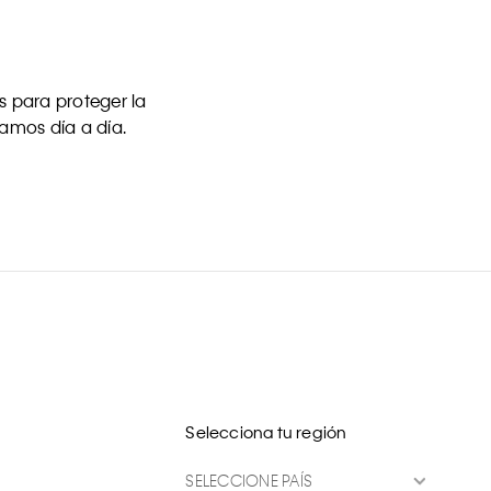
 para proteger la
uamos día a día.
Selecciona tu región
SELECCIONE PAÍS