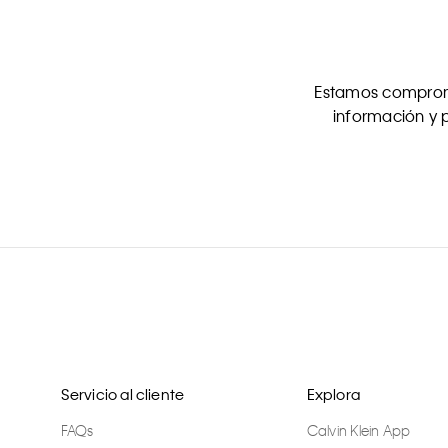
Estamos comprome
información y p
Servicio al cliente
Explora
FAQs
Calvin Klein App