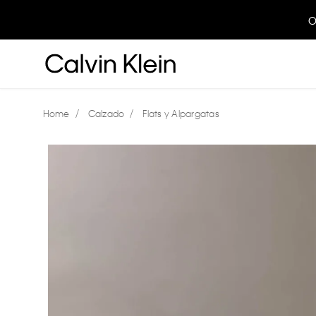
O
Calzado
Flats y Alpargatas