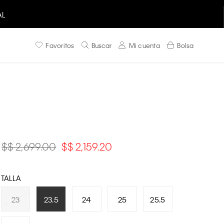
AL
Favoritos
Buscar
Mi cuenta
Bolsa
$ 2,699.00
$ 2,159.20
TALLA
23
23.5
24
25
25.5