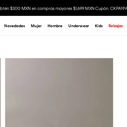
btén $300 MXN en compras mayores $1,699 MXN Cupón: CKPAYP
Disfruta envío gratis comprando en la app.
Novedades
Mujer
Hombre
Underwear
Kids
Rebajas