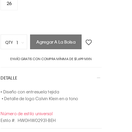
26
Agregar A La Bolsa
1
QTY
1
ENVÍO GRATIS CON COMPRA MÍNIMA DE $1,699 MXN
2
3
4
DETALLE
5
6
• Diseño con entresuela tejida

7
 • Detalle de logo Calvin Klein en a tono
8
9
Número de estilo universal
10
Estilo #:
HW0HW02931-BEH