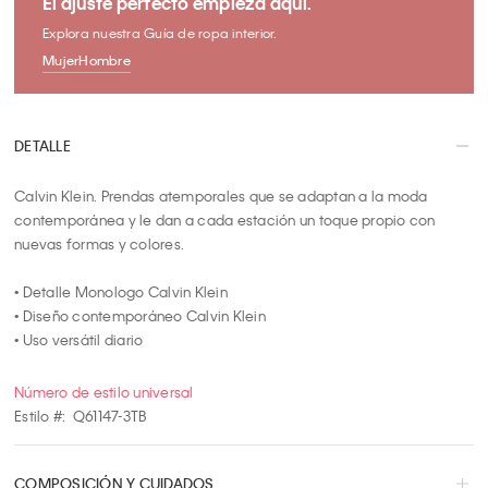
El ajuste perfecto empieza aquí.
5
Explora nuestra Guía de ropa interior.
6
Mujer
Hombre
7
8
9
DETALLE
10
Calvin Klein. Prendas atemporales que se adaptan a la moda 
contemporánea y le dan a cada estación un toque propio con 
nuevas formas y colores.

• Detalle Monologo Calvin Klein

• Diseño contemporáneo Calvin Klein

• Uso versátil diario
Número de estilo universal
Estilo #:
Q61147-3TB
COMPOSICIÓN Y CUIDADOS