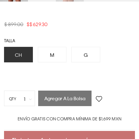
$ 899.00
$ 629.30
TALLA
CH
M
G
Agregar A La Bolsa
1
QTY
1
2
ENVÍO GRATIS CON COMPRA MÍNIMA DE $1,699 MXN
3
4