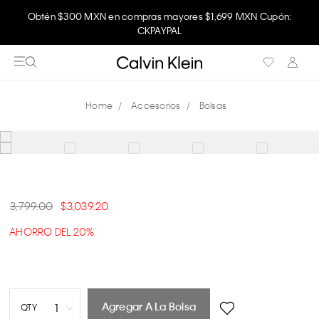
Obtén $300 MXN en compras mayores $1,699 MXN Cupón:
CKPAYPAL
Accesorios
Bolsas
3,799.00
3,039.20
AHORRO DEL 20%
Agregar A La Bolsa
1
QTY