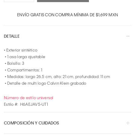
1
2
ENVÍO GRATIS CON COMPRA MÍNIMA DE $1,699 MXN
3
4
DETALLE
5
6
• Exterior sintético

7
 • 1 asa larga ajustable

8
 • Bolsillo: 3 

9
 • Compartimentos: 1

10
 • Medidas: largo 26.5 cm, alto: 21 cm, profundidad: 11 cm

 • Detalle de multi logo Calvin Klein grabado
Número de estilo universal
Estilo #:
H6AEJAV5-UT1
COMPOSICIÓN Y CUIDADOS