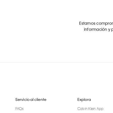
Estamos comprome
información y p
Servicio al cliente
Explora
FAQs
Calvin Klein App