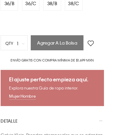
36/B
36/C
38/B
38/C
Agregar A La Bolsa
1
QTY
1
ENVÍO GRATIS CON COMPRA MÍNIMA DE $1,699 MXN
2
3
4
El ajuste perfecto empieza aquí.
5
Explora nuestra Guía de ropa interior.
6
Mujer
Hombre
7
8
9
DETALLE
10
Calvin Klein. Prendas atemporales que se adaptan 