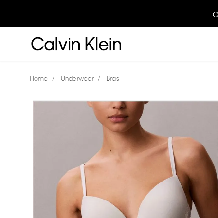
O
Underwear
Bras