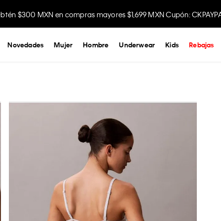
btén $300 MXN en compras mayores $1,699 MXN Cupón: CKPAYP
Disfruta envío gratis comprando en la app.
Novedades
Mujer
Hombre
Underwear
Kids
Rebajas