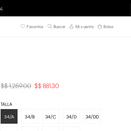
AL
Favoritos
Buscar
Mi cuenta
Bolsa
$ 1,259.00
$ 881.30
TALLA
34/A
34/B
34/C
34/D
34/DD