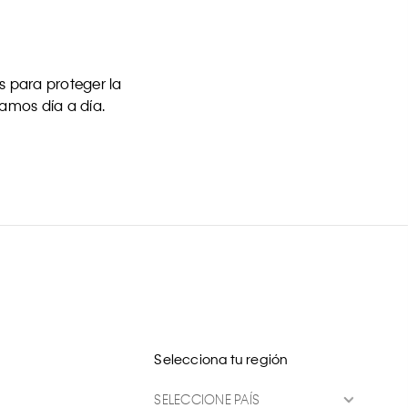
 para proteger la
uamos día a día.
Selecciona tu región
SELECCIONE PAÍS