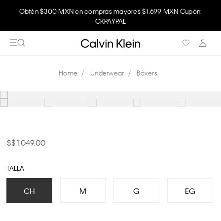
Obtén $300 MXN en compras mayores $1,699 MXN Cupón:
CKPAYPAL
Underwear
Bóxers
$ 1,049.00
TALLA
CH
M
G
EG