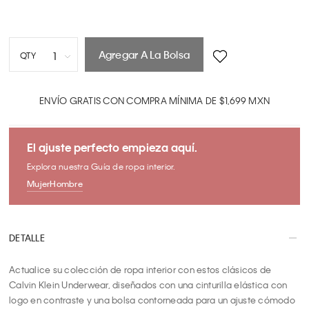
Agregar A La Bolsa
1
QTY
1
2
ENVÍO GRATIS CON COMPRA MÍNIMA DE $1,699 MXN
3
4
El ajuste perfecto empieza aquí.
5
Explora nuestra Guía de ropa interior.
6
Mujer
Hombre
7
8
9
DETALLE
10
Actualice su colección de ropa interior con estos clásicos de 
Calvin Klein Underwear, diseñados con una cinturilla elástica con 
logo en contraste y una bolsa contorneada para un ajuste cómodo 