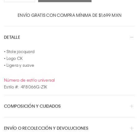
1
2
ENVÍO GRATIS CON COMPRA MÍNIMA DE $1,699 MXN
3
4
DETALLE
5
6
• Stole jacquard

7
• Logo CK

8
• Ligera y suave
9
10
Número de estilo universal
Estilo #:
4F8066G-Z1K
COMPOSICIÓN Y CUIDADOS
ENVÍO O RECOLECCIÓN Y DEVOLUCIONES