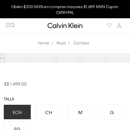
Obtén $300 MXN en compras mayores $1,699 MXN Cupón:
CKPAYPAL
Ropa
Camisas
$ 1,499.00
TALLA
ECH
CH
M
G
EG