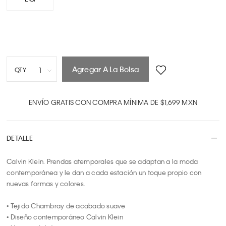
Agregar A La Bolsa
1
QTY
1
2
ENVÍO GRATIS CON COMPRA MÍNIMA DE $1,699 MXN
3
4
DETALLE
5
6
Calvin Klein. Prendas atemporales que se adaptan a la moda 
7
contemporánea y le dan a cada estación un toque propio con 
8
nuevas formas y colores.

9
10
• Tejido Chambray de acabado suave

• Diseño contemporáneo Calvin Klein
